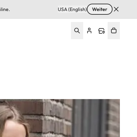
line.
USA (English)
Weiter