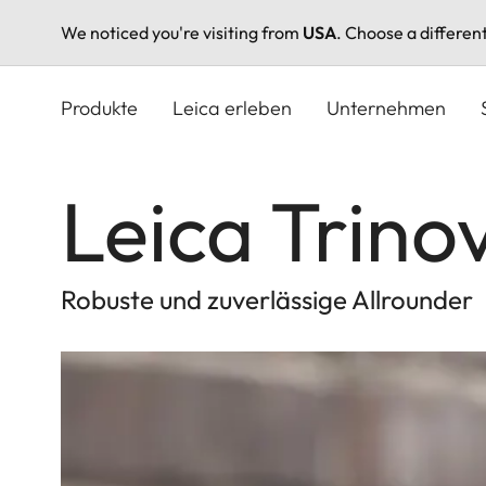
We noticed you're visiting from
USA
. Choose a differen
Direkt
zum
Produkte
Leica erleben
Unternehmen
Inhalt
Leica Trino
Robuste und zuverlässige Allrounder