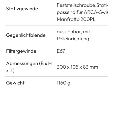
Feststellschraube,Stativf
Stativgewinde
passend für ARCA-Swiss,
Manfrotto 200PL
ausziehbar, mit
Gegenlichtblende
Peileinrichtung
Filtergewinde
E67
Abmessungen (B x H
300 x 105 x 83 mm
x T)
Gewicht
1160 g