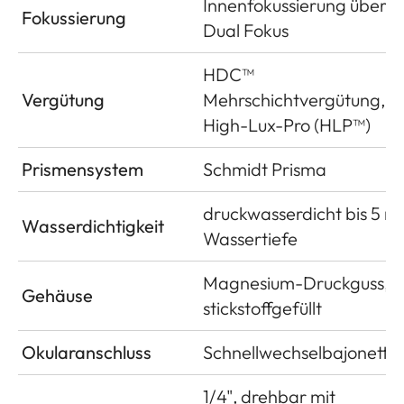
Innenfokussierung über
Fokussierung
Dual Fokus
HDC™
Vergütung
Mehrschichtvergütung,
High-Lux-Pro (HLP™)
Prismensystem
Schmidt Prisma
druckwasserdicht bis 5 m
Wasserdichtigkeit
Wassertiefe
Magnesium-Druckguss,
Gehäuse
stickstoffgefüllt
Okularanschluss
Schnellwechselbajonett
1/4", drehbar mit