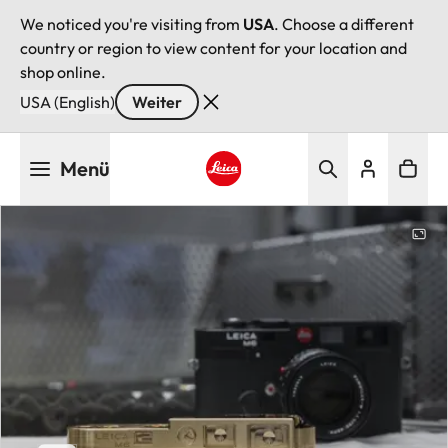
We noticed you're visiting from
USA
. Choose a different
country or region to view content for your location and
shop online.
USA (English)
Weiter
Direkt
Menü
zum
Inhalt
Leica logo - Home