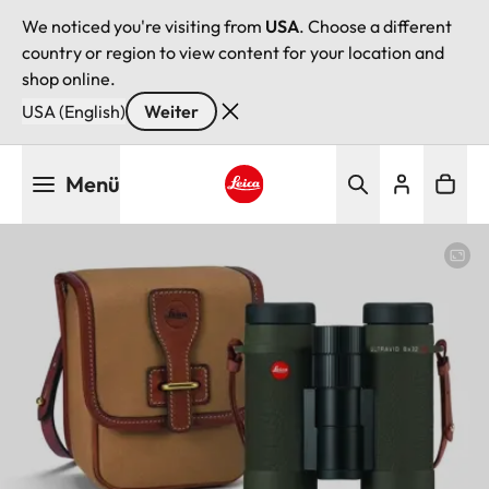
We noticed you're visiting from
USA
. Choose a different
country or region to view content for your location and
shop online.
USA (English)
Weiter
Direkt
Menü
zum
Inhalt
Leica logo - Home