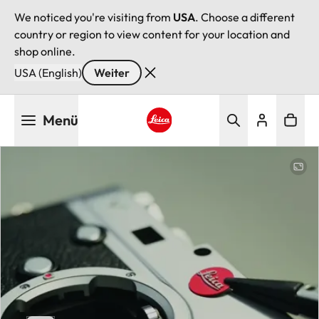
We noticed you're visiting from
USA
. Choose a different
country or region to view content for your location and
shop online.
USA (English)
Weiter
Direkt
Menü
zum
Inhalt
Leica logo - Home