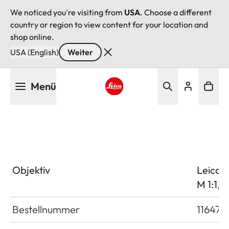
We noticed you're visiting from
USA
. Choose a different
country or region to view content for your location and
shop online.
USA (English)
Weiter
Direkt
Menü
zum
Inhalt
Leica logo - Home
Objektiv
Leica 
M 1:1,4
Bestellnummer
11647