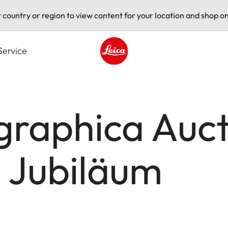
t country or region to view content for your location and shop on
Service
Leica logo - Home
graphica Auct
 Jubiläum