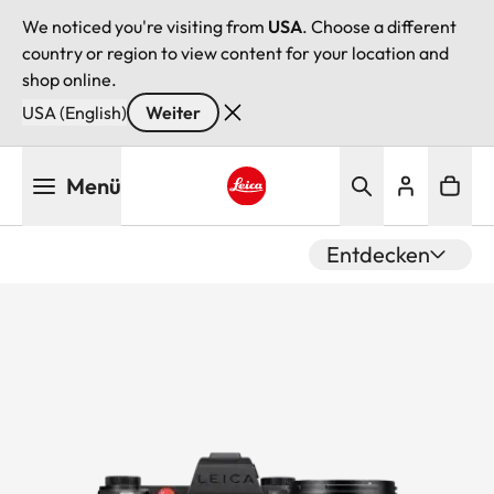
We noticed you're visiting from
USA
. Choose a different
country or region to view content for your location and
shop online.
USA (English)
Weiter
Direkt
Menü
zum
Inhalt
Leica logo - Home
Entdecken