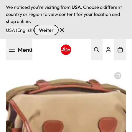
We noticed you're visiting from
USA
. Choose a different
country or region to view content for your location and
shop online.
USA (English)
Weiter
Direkt
Menü
zum
Inhalt
Leica logo - Home