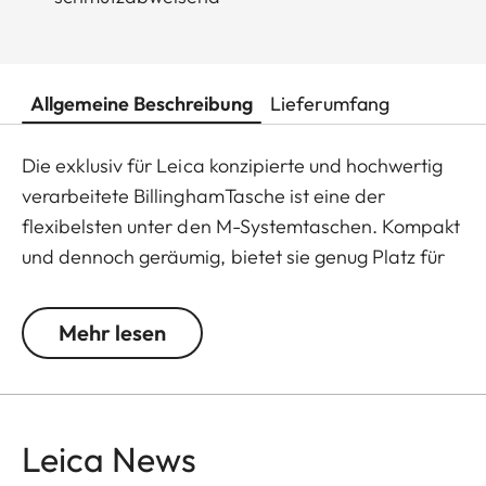
Allgemeine Beschreibung
Lieferumfang
Die exklusiv für Leica konzipierte und hochwertig
verarbeitete BillinghamTasche ist eine der
flexibelsten unter den M-Systemtaschen. Kompakt
und dennoch geräumig, bietet sie genug Platz für
bis zu zwei M-Gehäuse und zwei Objektive oder ein
M-Gehäuse und drei Objektive. Selbst große
Mehr lesen
Objektive und Handgriff M sind gut und sicher
verstaubar. In das praktische Reißverschlussfach
passen das Ladegerät, Ersatzakkus sowie weiteres
Zubehör. Das robuste Canvas-Gewebe ist wasser-
Leica News
und schmutzabweisend und genügt höchsten