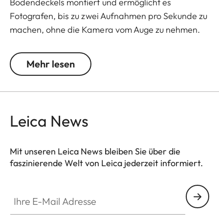
Bodendeckels montiert und ermöglicht es
Fotografen, bis zu zwei Aufnahmen pro Sekunde zu
machen, ohne die Kamera vom Auge zu nehmen.
Um den Leicavit M zu benutzen, klappen Sie den
Mehr lesen
Aufzugshebel aus, ziehen ihn bis zum Anschlag,
lassen ihn zurückfedern und lösen dann aus.
Der Leicavit M ist kompatibel mit den Leica M-A,
Leica News
MP, M6, M7, M6 TTL, M4-P und M4-2.
Mit unseren Leica News bleiben Sie über die
faszinierende Welt von Leica jederzeit informiert.
Ihre E-Mail Adresse