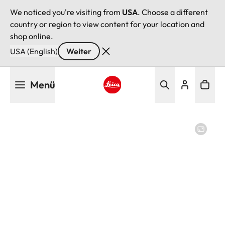
We noticed you're visiting from
USA
. Choose a different
country or region to view content for your location and
shop online.
USA (English)
Weiter
Direkt
Menü
zum
Inhalt
Leica logo - Home