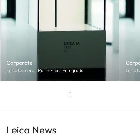
Corporate
Corp
Leica Camera - Partner der Fotografie.
Leica C
Leica News