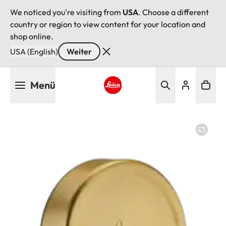
We noticed you're visiting from
USA
. Choose a different
country or region to view content for your location and
shop online.
USA (English)
Weiter
Direkt
Menü
zum
Inhalt
Leica logo - Home