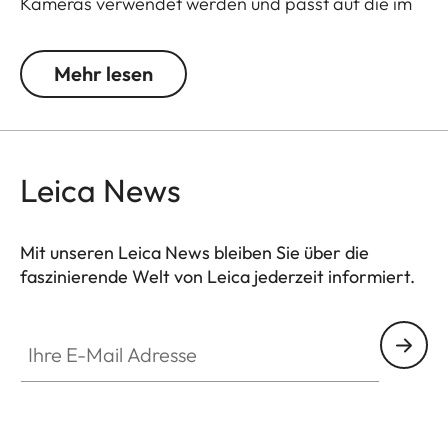
Kameras verwendet werden und passt auf die im
Lieferumfang enthaltenen Gegenlichtblenden.
Mehr lesen
Das Kamera-Zubehör der Leica Q3 bietet eine
Reihe von Farboptionen und kann beliebig
kombiniert werden. Diese umfassen:
Leica News
- Daumenstütze
- Hotshoe Cover
- Soft Release Button
Mit unseren Leica News bleiben Sie über die
- Gegenlichtblende, rund
faszinierende Welt von Leica jederzeit informiert.
- Objektivdeckel
Ihre E-Mail Adresse
Die Zubehörteile sind in drei Ausführungen
erhältlich: Aluminium, schwarz eloxiert oder silber
eloxiert sowie Messing, gestrahlt.