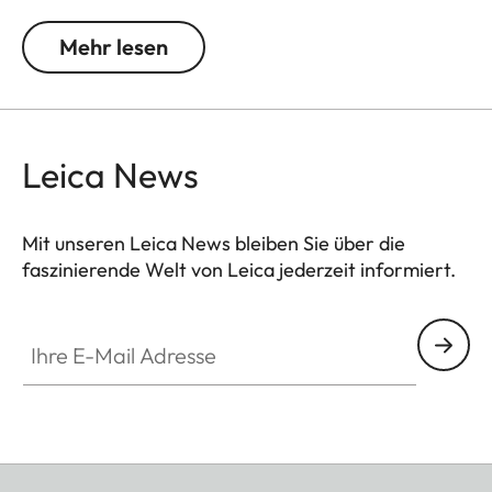
2cm. Ausgeliefert wird die Handschlaufe mit einer
Lederschutzlasche für den Kamera Body. Die
Mehr lesen
Handschlaufe ist in elegantem Schwarz gehalten.
Leica News
Mit unseren Leica News bleiben Sie über die
faszinierende Welt von Leica jederzeit informiert.
Ihre E-Mail Adresse