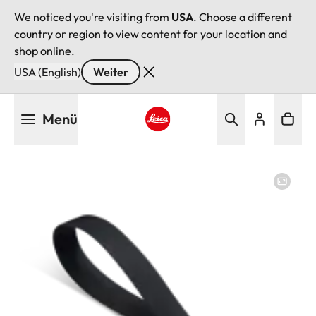
We noticed you're visiting from
USA
. Choose a different
country or region to view content for your location and
shop online.
USA (English)
Weiter
Direkt
Menü
zum
Inhalt
Leica logo - Home