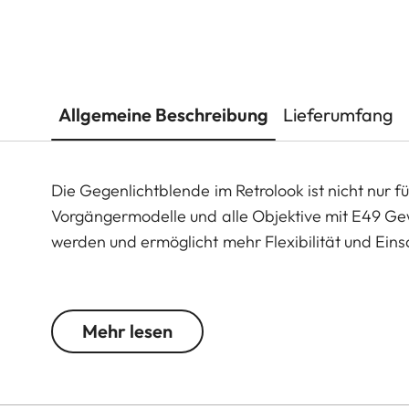
Allgemeine Beschreibung
Lieferumfang
Die Gegenlichtblende im Retrolook ist nicht nur f
Vorgängermodelle und alle Objektive mit E49 Gew
werden und ermöglicht mehr Flexibilität und Eins
Das Kamera-Zubehör der Leica Q3 ermöglicht ei
kombiniert werden. Diese umfassen:
Mehr lesen
- Daumenstütze
- Hotshoe Cover