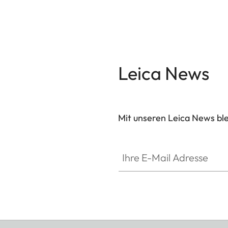
- Soft Release Button
- Gegenlichtblende, rund
- Objektivdeckel
Die Zubehörteile sind in drei Ausführungen erhältl
Leica News
sowie Messing, gestrahlt.
Mit unseren Leica News blei
Ihre E-Mail Adresse