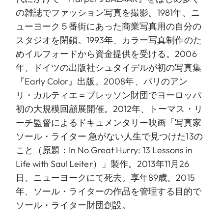
の雑誌でファッション写真を撮影。1981年、ニ
ューヨーク５番街にあった商業写真用の自分の
スタジオを閉鎖。1993年、カラー写真制作のた
めイルフォードから資金提供を受ける。2006
年、ドイツの出版社シュタイデルが初の写真集
『Early Color』出版。2008年、パリのアン
リ・カルティエ＝ブレッソン財団でヨーロッパ
初の大規模回顧展開催。2012年、トーマス・リ
ーチ監督によるドキュメンタリー映画「写真家
ソール・ライター 急がない人生で見つけた13の
こと（原題：In No Great Hurry: 13 Lessons in
Life with Saul Leiter）」製作。2013年11月26
日、ニューヨークにて死去。享年89歳。2015
年、ソール・ライターの作品を管理する目的で
ソール・ライター財団創設。