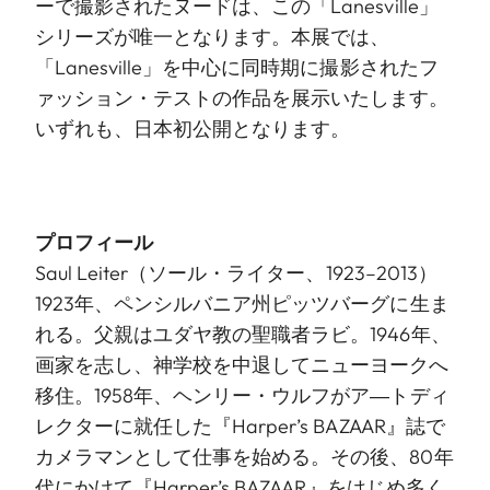
ーで撮影されたヌードは、この「Lanesville」
シリーズが唯一となります。本展では、
「Lanesville」を中心に同時期に撮影されたフ
ァッション・テストの作品を展示いたします。
いずれも、日本初公開となります。
プロフィール
Saul Leiter（ソール・ライター、1923–2013）
1923年、ペンシルバニア州ピッツバーグに生ま
れる。父親はユダヤ教の聖職者ラビ。1946年、
画家を志し、神学校を中退してニューヨークへ
移住。1958年、ヘンリー・ウルフがア―トディ
レクターに就任した『Harper’s BAZAAR』誌で
カメラマンとして仕事を始める。その後、80年
代にかけて『Harper’s BAZAAR』をはじめ多く