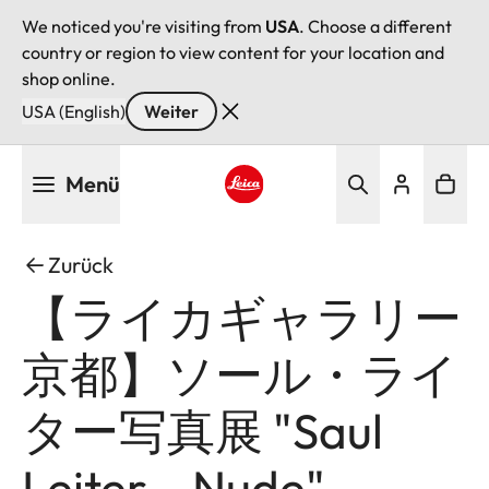
We noticed you're visiting from
USA
. Choose a different
country or region to view content for your location and
shop online.
USA (English)
Weiter
Direkt
Menü
zum
Inhalt
Leica logo - Home
Zurück
【ライカギャラリー
京都】ソール・ライ
ター写真展 "Saul
Leiter – Nude"