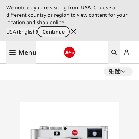
We noticed you're visiting from
USA
. Choose a
different country or region to view content for your
location and shop online.
USA (English)
Continue
Skip
Menu
to
main
Leica logo - Home
content
細節