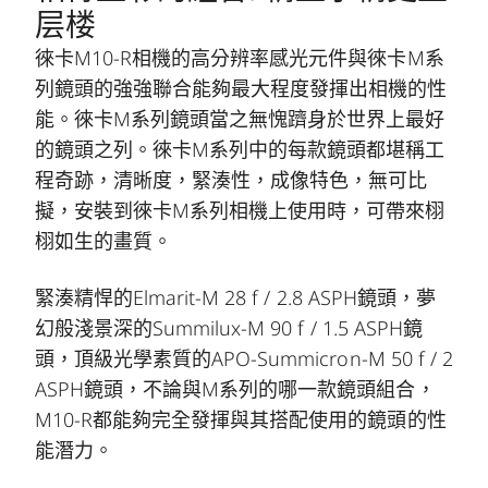
层楼
徠卡M10-R相機的高分辨率感光元件與徠卡M系
列鏡頭的強強聯合能夠最大程度發揮出相機的性
能。徠卡M系列鏡頭當之無愧躋身於世界上最好
的鏡頭之列。徠卡M系列中的每款鏡頭都堪稱工
程奇跡，清晰度，緊湊性，成像特色，無可比
擬，安裝到徠卡M系列相機上使用時，可帶來栩
栩如生的畫質。
緊湊精悍的Elmarit-M 28 f / 2.8 ASPH鏡頭，夢
幻般淺景深的Summilux-M 90 f / 1.5 ASPH鏡
頭，頂級光學素質的APO-Summicron-M 50 f / 2
ASPH鏡頭，不論與M系列的哪一款鏡頭組合，
M10-R都能夠完全發揮與其搭配使用的鏡頭的性
能潛力。