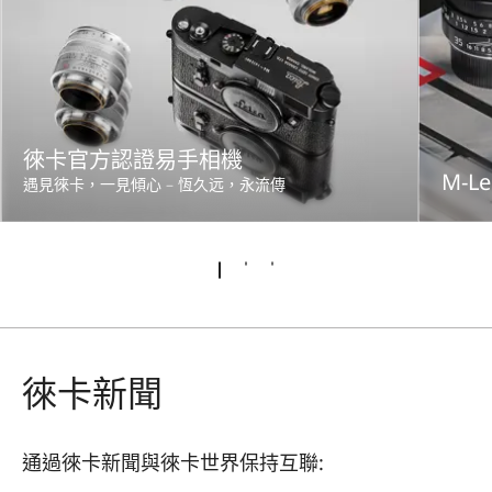
徠卡官方認證易手相機
M-Le
遇見徠卡，一見傾心 – 恆久远，永流傳
徠卡新聞
通過徠卡新聞與徠卡世界保持互聯: