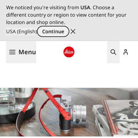
We noticed you're visiting from
USA
. Choose a
different country or region to view content for your
location and shop online.
USA (English)
Continue
Skip
Menu
to
main
Leica logo - Home
content