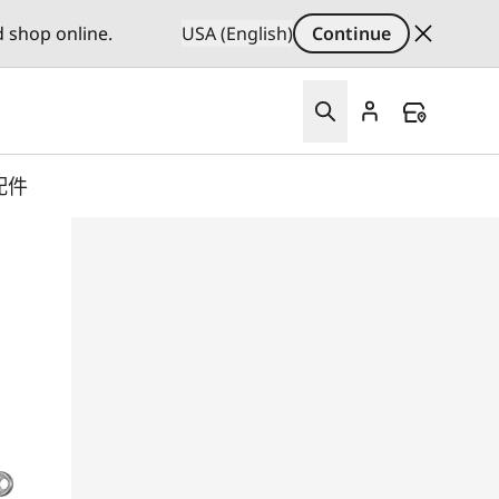
d shop online.
USA (English)
Continue
配件