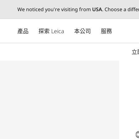
We noticed you're visiting from
USA
. Choose a diff
Skip
to
產品
探索 Leica
本公司
服務
main
content
立