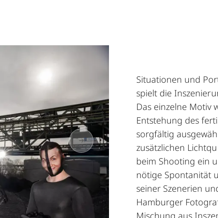
Situationen und Port
spielt die Inszenieru
Das einzelne Motiv w
Entstehung des fer
sorgfältig ausgewäh
zusätzlichen Lichtque
beim Shooting ein 
nötige Spontanität u
seiner Szenerien und
Hamburger Fotograf
Mischung aus Insze