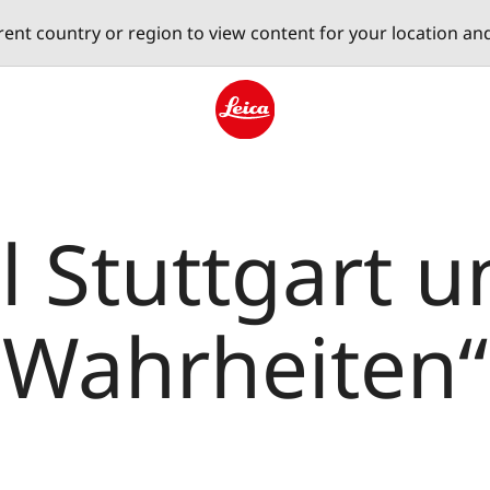
erent country or region to view content for your location an
Leica logo - Home
l Stuttgart 
 Wahrheiten“