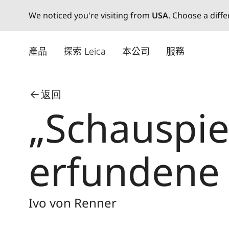
We noticed you're visiting from
USA
. Choose a diff
Skip
to
產品
探索 Leica
本公司
服務
main
content
返回
„Schauspie
erfundene
Ivo von Renner