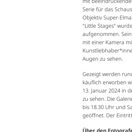
mit beeindruckender
Serie für das Schau
Objektiv Super-Elmar
"Little Stages" wurd
aufgenommen. Seine
mit einer Kamera mö
Kunstliebhaber*inne
Augen zu sehen.
Gezeigt werden rund 
käuflich erworben w
13. Januar 2024 in d
zu sehen. Die Galeri
bis 18.30 Uhr und S
geöffnet. Der Eintritt 
Über den Fotograf