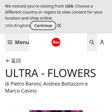
We noticed you're visiting from
USA
. Choose a
different country or region to view content for your
location and shop online.
USA (English)
Continue
Skip
Menu
to
main
Leica logo - Home
content
返回
ULTRA - FLOWERS
di Pietro Baroni, Andrea Bottazzini e
Marco Casino