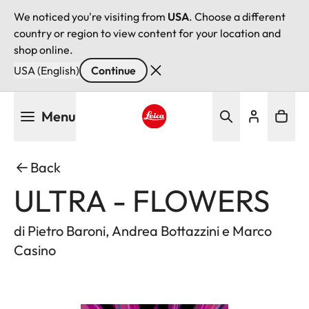
We noticed you're visiting from
USA
. Choose a different
country or region to view content for your location and
shop online.
USA (English)
Continue
Skip
Menu
to
main
Leica logo - Home
content
Back
ULTRA - FLOWERS
di Pietro Baroni, Andrea Bottazzini e Marco
Casino