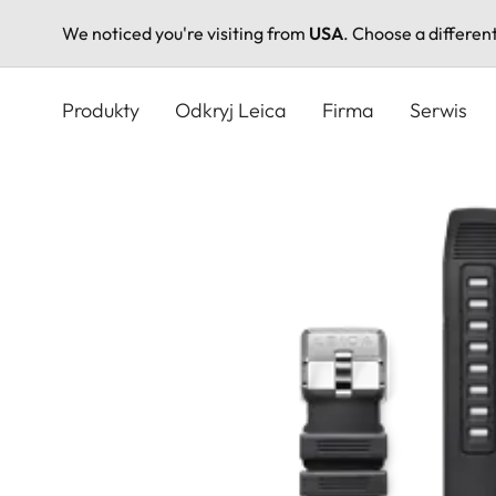
We noticed you're visiting from
USA
. Choose a differen
Przejdź
do
Produkty
Odkryj Leica
Firma
Serwis
treści