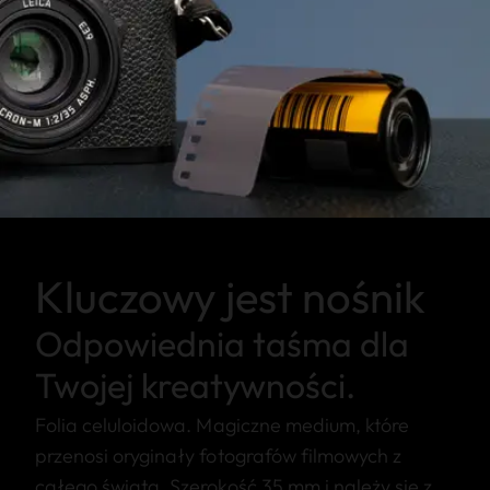
Kluczowy jest nośnik
Odpowiednia taśma dla
Twojej kreatywności.
Folia celuloidowa. Magiczne medium, które
przenosi oryginały fotografów filmowych z
całego świata. Szerokość 35 mm i należy się z