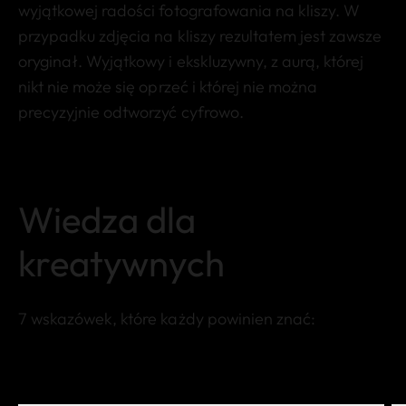
wyjątkowej radości fotografowania na kliszy. W
przypadku zdjęcia na kliszy rezultatem jest zawsze
oryginał. Wyjątkowy i ekskluzywny, z aurą, której
nikt nie może się oprzeć i której nie można
precyzyjnie odtworzyć cyfrowo.
Wiedza dla
kreatywnych
7 wskazówek, które każdy powinien znać: