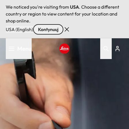
We noticed you're visiting from
USA
. Choose a different
country or region to view content for your location and
shop online.
USA (English)
Kontynuuj
Przejdź
Menu
do
treści
Leica logo - Home