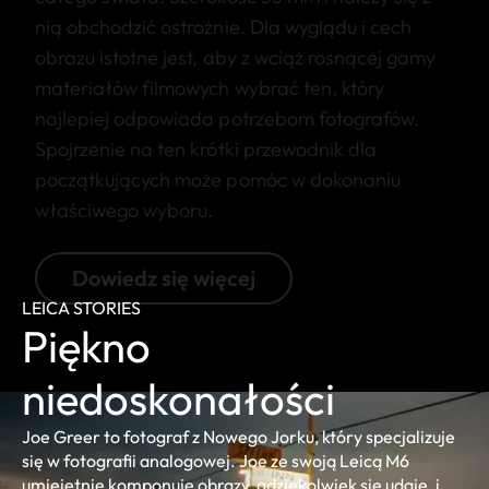
nią obchodzić ostrożnie. Dla wyglądu i cech
obrazu istotne jest, aby z wciąż rosnącej gamy
materiałów filmowych wybrać ten, który
najlepiej odpowiada potrzebom fotografów.
Spojrzenie na ten krótki przewodnik dla
początkujących może pomóc w dokonaniu
właściwego wyboru.
Dowiedz się więcej
LEICA STORIES
Piękno
niedoskonałości
Joe Greer to fotograf z Nowego Jorku, który specjalizuje
się w fotografii analogowej. Joe ze swoją Leicą M6
umiejętnie komponuje obrazy, gdziekolwiek się udaje, i