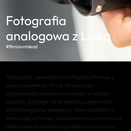
Fotografia
analogowa z Leiką
#filmisnotdead
Tradycyjna, rzemieślnicza fotografia filmowa z
ograniczeniem do 24 lub 36 ekspozycji
odzwierciedla potrzebę uważności w naszych
czasach. Znajduje coraz większą popularność
wśród fotografów pokolenia, które dorastało w
technologii cyfrowej. Oczekiwanie na trzymanie w
rękach świeżo wywołanego zdjęcia jest częścią