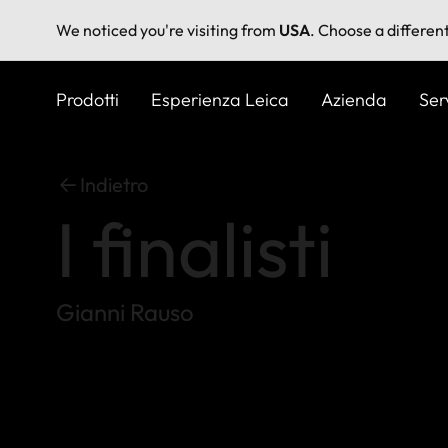
We noticed you're visiting from
USA
. Choose a differen
Salta
al
Prodotti
Esperienza Leica
Azienda
Ser
contenuto
principale
Indietro
I finalisti
Gianni Rauso