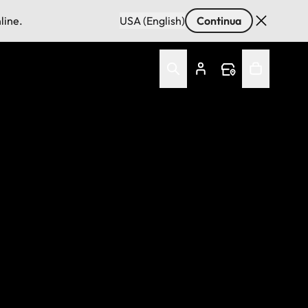
line.
USA (English)
Continua