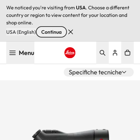
We noticed you're visiting from
USA
. Choose a different
country or region to view content for your location and
shop online.
USA (English)
Continua
Salta
Menu
al
contenuto
Leica logo - Home
principale
Specifiche tecniche