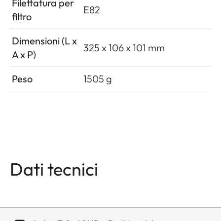
Filettatura per
E82
filtro
Dimensioni (L x
325 x 106 x 101 mm
A x P)
Peso
1505 g
Dati tecnici