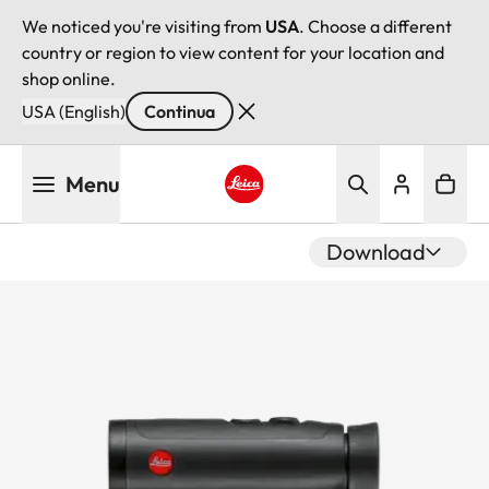
We noticed you're visiting from
USA
. Choose a different
country or region to view content for your location and
shop online.
USA (English)
Continua
Salta
Menu
al
contenuto
Leica logo - Home
principale
Download