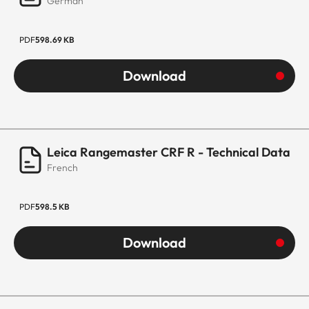
German
PDF
598.69 KB
Download
Leica Rangemaster CRF R - Technical Data
French
PDF
598.5 KB
Download