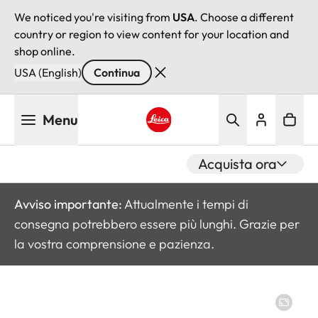
We noticed you're visiting from
USA
. Choose a different
country or region to view content for your location and
shop online.
USA (English)
Continua
Salta
Menu
al
contenuto
Leica logo - Home
principale
Acquista ora
Avviso importante:
Attualmente i tempi di
consegna potrebbero essere più lunghi. Grazie per
la vostra comprensione e pazienza.