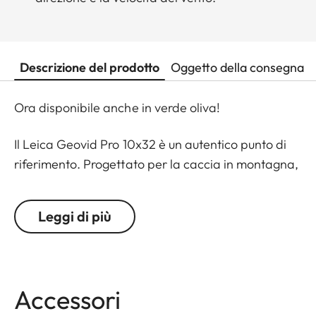
Descrizione del prodotto
Oggetto della consegna
Ora disponibile anche in verde oliva!
Il Leica Geovid Pro 10x32 è un autentico punto di
riferimento. Progettato per la caccia in montagna,
la caccia con l'arco o la caccia in campo aperto,
dove l'ingrandimento extra è necessario per
Leggi di più
l'identificazione. Questo modello, il più compatto e
potente binocolo telemetro della classe premium,
è dotato di un software Applied Ballistics® leader a
livello mondiale e di un laser di Classe 1
Accessori
estremamente preciso. Mai prima d'ora un vetro