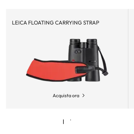
così piccolo ha racchiuso così tante prestazioni
ottiche e balistiche comprovate sul campo.
Estremamente potente e dotato di una tecnologia
LEICA FLOATING CARRYING STRAP
all'avanguardia, questo pioniere del telemetro è la
prima scelta per tutti i cacciatori attivi che
apprezzano le attrezzature compatte e richiedono
una soluzione balistica affidabile per tutti i tiri
ravvicinati e a lunga distanza.
Acquista ora