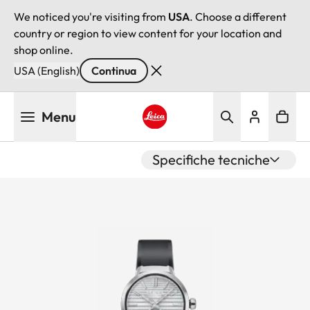
We noticed you're visiting from
USA
. Choose a different
country or region to view content for your location and
shop online.
USA (English)
Continua
Salta
Menu
al
contenuto
Leica logo - Home
principale
Specifiche tecniche