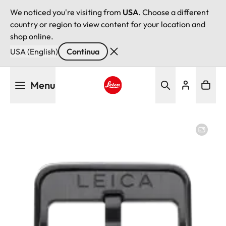
We noticed you're visiting from
USA
. Choose a different
country or region to view content for your location and
shop online.
USA (English)
Continua
Salta
Menu
al
contenuto
Leica logo - Home
principale