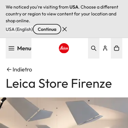
We noticed you're visiting from
USA
. Choose a different
country or region to view content for your location and
shop online.
USA (English)
Continua
Salta
Menu
al
contenuto
Leica logo - Home
principale
Indietro
Leica Store Firenze