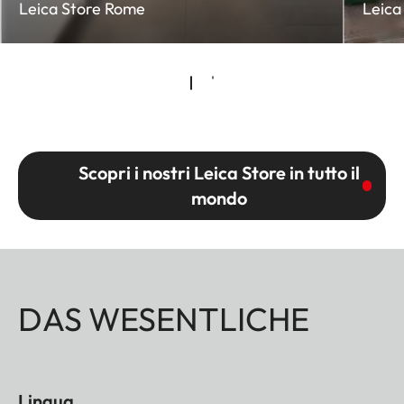
Leica Store Rome
Leica
Scopri i nostri Leica Store in tutto il
mondo
DAS WESENTLICHE
Lingua