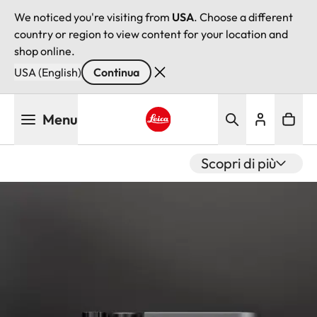
We noticed you're visiting from
USA
. Choose a different
country or region to view content for your location and
shop online.
USA (English)
Continua
Salta
Menu
al
contenuto
Leica logo - Home
principale
Scopri di più