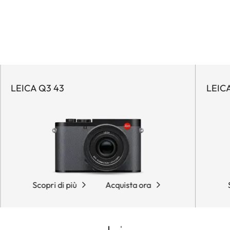
LEICA Q3 43
LEIC
Scopri di più
Acquista ora