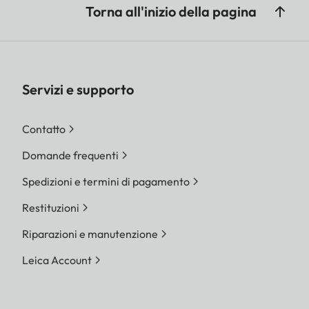
Portoghese, Giapponese,
Torna all'inizio della pagina
Cinese tradizionale, Cinese
semplificato, Russo,
Coreano
Servizi e supporto
Misurazione
Misurazione dell'esposizione
dell'esposizione
attraverso l'obiettivo (TTL),
Contatto
con apertura di lavoro
Domande frequenti
Metodo di
Misurando la luce riflessa
Spedizioni e termini di pagamento
misurazione
dalle lamelle della prima
Restituzioni
tendina dell'otturatore su
una cellula fotosensibile
Riparazioni e manutenzione
Leica Account
Campo di
A temperatura ambiente e
misurazione
umidità normale per ISO
100 all'apertura 1,0 da EV-2