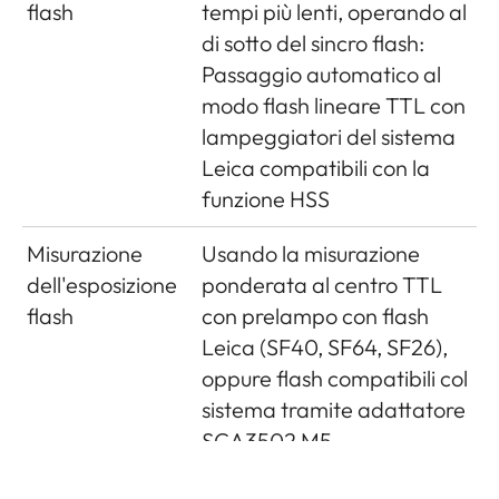
mirino Leica Visoflex,
disponibile
flash
tempi più lenti, operando al
disponibile come
ovunque in base
Telemetro ad
Telemetro con immagine
di sotto del sincro flash:
accessorio)
alla legislazione
ampia base
spezzata o sovrapposta,
Passaggio automatico al
della nazione, cioè
mostrato come campo
modo flash lineare TTL con
spegnimento
luminoso al centro
lampeggiatori del sistema
forzato in quegli
dell'immagine nel mirino
Leica compatibili con la
stati), dati scritti
funzione HSS
Base di
50,6mm (base di
nell'intestazione
misurazione
misurazione meccanica
Misurazione
Usando la misurazione
EXIF dei file
effettiva
69,31mm x ingrandimento
dell'esposizione
ponderata al centro TTL
immagine
0,73x nel mirino)
flash
con prelampo con flash
Wi-Fi
Conforme alle
Leica (SF40, SF64, SF26),
norme IEEE
oppure flash compatibili col
802.11b/g/n
sistema tramite adattatore
(protocollo WiFi
SCA3502 M5
standard), canali
Cellula per
2 fotodiodi al silicio con
1-11, metodo di