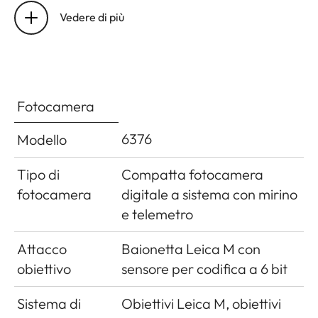
misurazione
lente condensatrice alla
criptaggio: WiFi
Vedere di più
flash
base della fotocamera
compatibile con
criptaggio
Compensazione
WPA™/WPA2™,
±3EV in incrementi di
dell'esposizione
metodo di
1⁄3EV
Fotocamera
flash
accesso: Modo
infrastruttura
6376
Modello
Visualizzazioni
nel modo flash
LED col simbolo del flash
Tipo di
Compatta fotocamera
(solo nel mirino)
fotocamera
digitale a sistema con mirino
e telemetro
Attacco
Baionetta Leica M con
obiettivo
sensore per codifica a 6 bit
Sistema di
Obiettivi Leica M, obiettivi