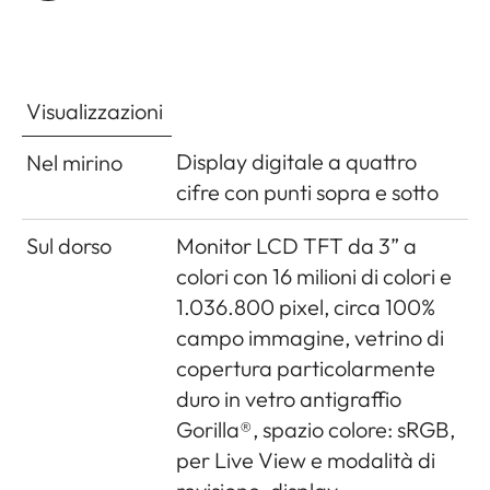
diaframma e
manuale) o 12s
impostato nel
menu, indicato da
Visualizzazioni
LED
lampeggiante sul
Display digitale a quattro
Nel mirino
frontale della
cifre con punti sopra e sotto
fotocamera e
Sul dorso
Monitor LCD TFT da 3” a
visualizzazione
colori con 16 milioni di colori e
corrispondente sul
1.036.800 pixel, circa 100%
monitor
campo immagine, vetrino di
Accensione/spegnimento
Tramite
copertura particolarmente
della fotocamera
l'interruttore
duro in vetro antigraffio
principale sulla
Gorilla®, spazio colore: sRGB,
parte superiore;
per Live View e modalità di
spegnimento