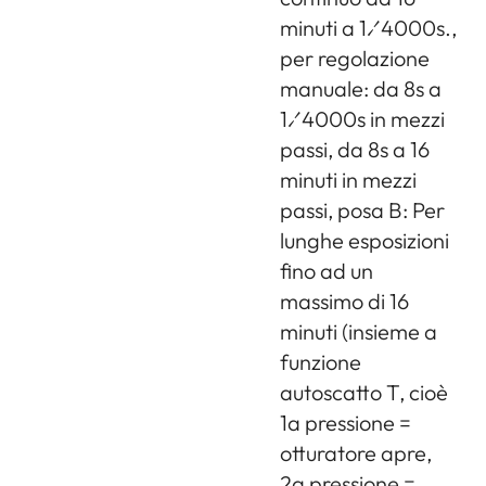
esportazione) e 1 cavo di carica
minuti a 1⁄4000s.,
da autoveicolo, batteria a ioni di
per regolazione
litio, cinghia da trasporto, tappo
manuale: da 8s a
baionetta fotocamera,
1⁄4000s in mezzi
coperchietto per slitta accessori
passi, da 8s a 16
minuti in mezzi
passi, posa B: Per
lunghe esposizioni
fino ad un
massimo di 16
minuti (insieme a
funzione
autoscatto T, cioè
1a pressione =
otturatore apre,
2a pressione =