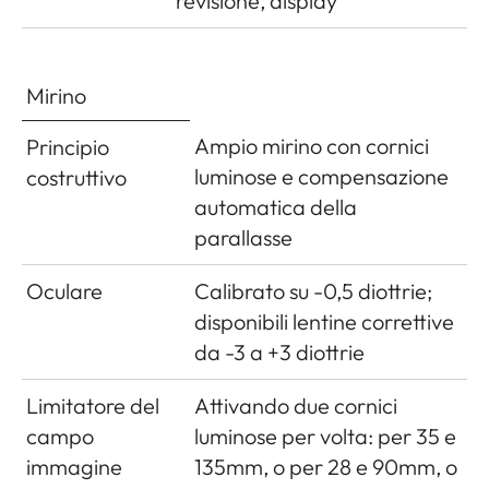
revisione, display
automatico
opzionale
dell'elettronica
Mirino
dopo circa 2/5/10
Ampio mirino con cornici
Principio
minuti;
luminose e compensazione
costruttivo
riattivazione col
automatica della
pulsante di scatto
parallasse
Alimentazione
1 batteria
Oculare
Calibrato su -0,5 diottrie;
ricaricabile a ioni
disponibili lentine correttive
di litio, voltaggio
da -3 a +3 diottrie
nominale 7,4V,
capacità
Limitatore del
Attivando due cornici
1100mAh.;
campo
luminose per volta: per 35 e
massima
immagine
135mm, o per 28 e 90mm, o
corrente/voltaggio