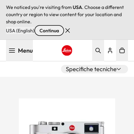
We noticed you're visiting from
USA
. Choose a different
country or region to view content for your location and
shop online.
USA (English)
Continua
Salta
Menu
al
contenuto
Leica logo - Home
principale
Specifiche tecniche