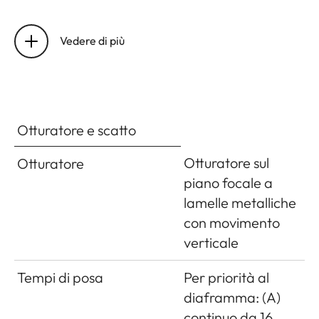
Interfacce
Slitta accessori ISO con contatti
aggiuntivi per mirino Leica
Vedere di più
Visoflex (disponibile come
accessorio)
Dimensioni
Otturatore e scatto
(larghezza
x
circa 139 x 38,5 x 80mm
Otturatore sul
Otturatore
profondità
piano focale a
x altezza)
lamelle metalliche
con movimento
Peso
circa 660g (con batteria)
verticale
Contenuto
Caricabatteria 100-240V con 2
Tempi di posa
Per priorità al
della
cavi di alimentazione (Euro, USA,
diaframma: (A)
confezione
varia in alcuni mercati di
continuo da 16