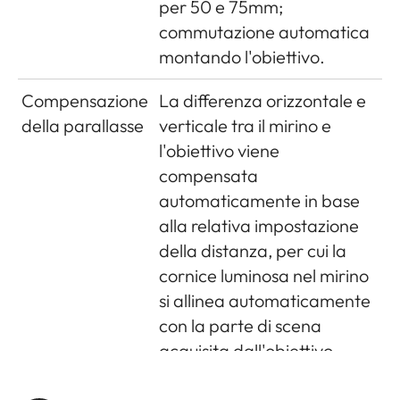
per 50 e 75mm;
di carica: DC
commutazione automatica
1000mA, 7,4V; N°
montando l'obiettivo.
modello: BP-SCL5;
Produttore: PT.
Compensazione
La differenza orizzontale e
VARTA
della parallasse
verticale tra il mirino e
Microbattery,
l'obiettivo viene
Prodotta in
compensata
Indonesia,
automaticamente in base
Condizioni
alla relativa impostazione
operative (nella
della distanza, per cui la
fotocamera): 0°C
cornice luminosa nel mirino
- +40°C
si allinea automaticamente
con la parte di scena
Caricabatteria
Ingressi: 100-240V
acquisita dall'obiettivo.
AC, 50/60Hz,
300mA,
Abbinamento
Impostando la distanza di