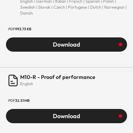
English | German | Italian | French | Spanish | Polish |
Swedish | Slovak | Czech | Portugese | Dutch | Norwegian |
Danish
PDF
993.73 KB
Download
M10-R - Proof of performance
English
PDF
32.51 MB
Download