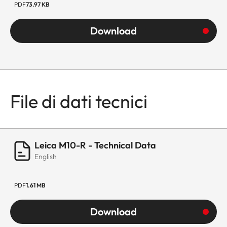
PDF
73.97 KB
Download
File di dati tecnici
Leica M10-R - Technical Data
English
PDF
1.61 MB
Download