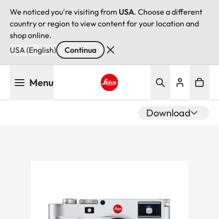
We noticed you're visiting from
USA
. Choose a different
country or region to view content for your location and
shop online.
USA (English)
Continua
Salta
Menu
al
contenuto
Leica logo - Home
principale
Download