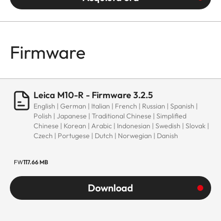
Firmware
Leica M10-R - Firmware 3.2.5
English | German | Italian | French | Russian | Spanish |
Polish | Japanese | Traditional Chinese | Simplified
Chinese | Korean | Arabic | Indonesian | Swedish | Slovak |
Czech | Portugese | Dutch | Norwegian | Danish
FW
117.66 MB
Download