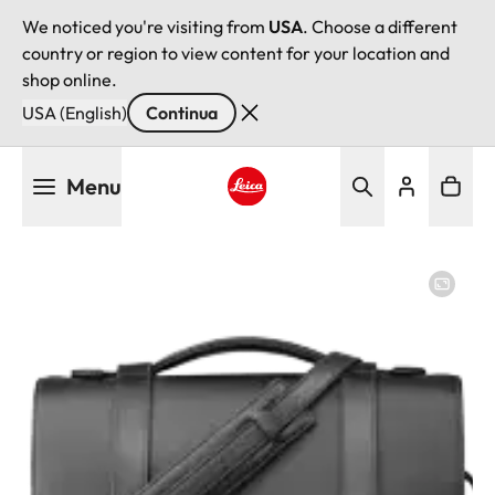
We noticed you're visiting from
USA
. Choose a different
country or region to view content for your location and
shop online.
USA (English)
Continua
Salta
Menu
al
contenuto
Leica logo - Home
principale