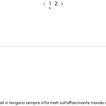
Pagina
Pagina
1
Page
2
Pagina
precedente
attuale
successiva
il vi tengono sempre informati sull'affascinante mondo d