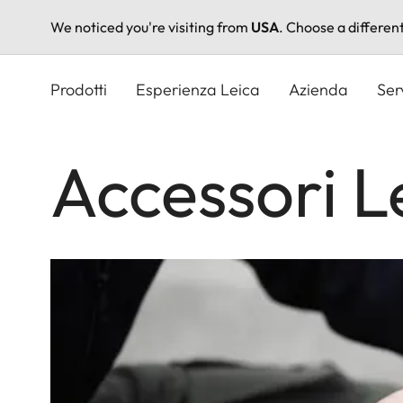
We noticed you're visiting from
USA
. Choose a differen
Salta
al
Prodotti
Esperienza Leica
Azienda
Ser
contenuto
principale
Accessori L