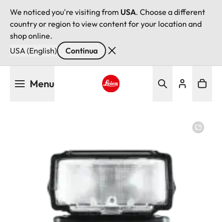
We noticed you're visiting from
USA
. Choose a different
country or region to view content for your location and
shop online.
USA (English)
Continua
Salta
Menu
al
contenuto
Leica logo - Home
principale