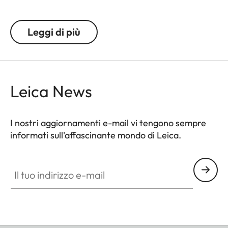
Un numero guida di 40 per lunghezze focali fino a
Leggi di più
105 mm e dimensioni compatte lo rendono un
compagno ideale per viaggiare leggeri.
Leica News
I nostri aggiornamenti e-mail vi tengono sempre
informati sull'affascinante mondo di Leica.
Il tuo indirizzo e-mail