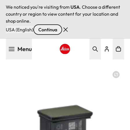
We noticed you're visiting from
USA
. Choose a different
country or region to view content for your location and
shop online.
USA (English)
Continua
Salta
Menu
al
contenuto
Leica logo - Home
principale