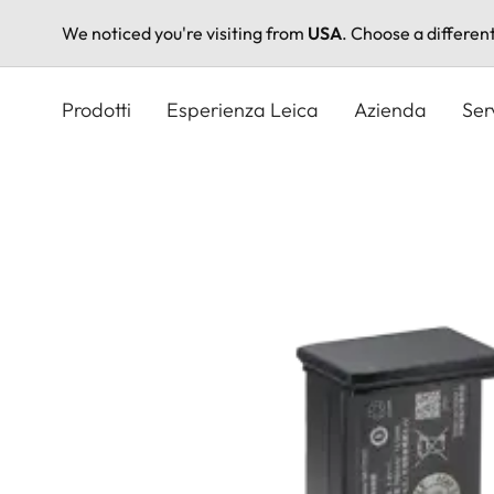
We noticed you're visiting from
USA
. Choose a differen
Salta
al
Prodotti
Esperienza Leica
Azienda
Ser
contenuto
principale