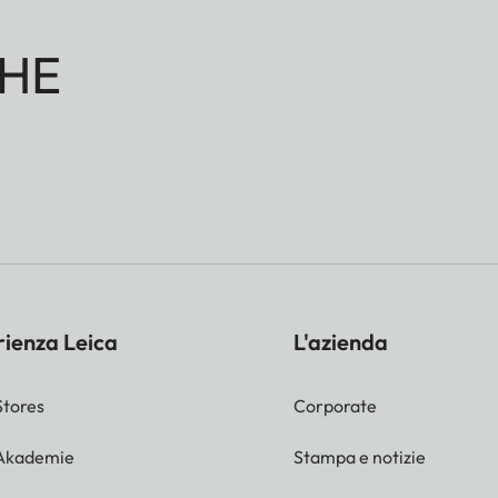
HE
rienza Leica
L'azienda
Stores
Corporate
 Akademie
Stampa e notizie