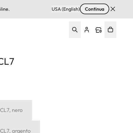
line.
USA (English)
Continua
SCL7
SCL7, nero
SCL7, argento