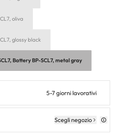
CL7, oliva
CL7, glossy black
SCL7, Battery BP-SCL7, metal gray
5-7 giorni lavorativi
Scegli negozio