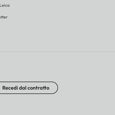
 Leica
tter
Recedi dal contratto