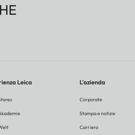
HE
rienza Leica
L'azienda
Stores
Corporate
 Akademie
Stampa e notizie
Welt
Carriera