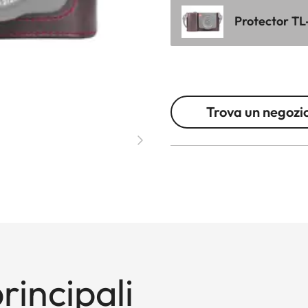
Protector TL-
Trova un negozi
rincipali