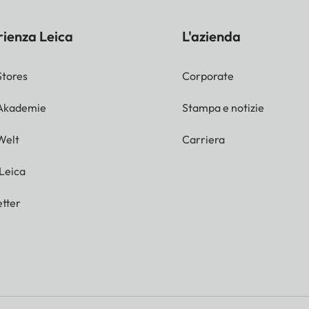
rienza Leica
L'azienda
Stores
Corporate
 Akademie
Stampa e notizie
Welt
Carriera
 Leica
tter