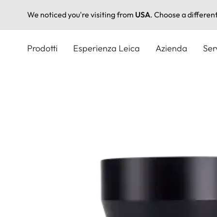
We noticed you're visiting from
USA
. Choose a differen
Salta
al
Prodotti
Esperienza Leica
Azienda
Ser
contenuto
principale