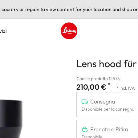
t country or region to view content for your location and shop on
vizi
Leica logo - Home
Lens hood fü
Codice prodotto 12575
*
210,00 €
* incl. IVA
Consegna
Disponibile per la consegna
Prenota e Ritira
Disponibile