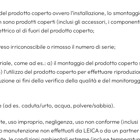
 del prodotto coperto ovvero l‘installazione, lo smontaggi
sono prodotti coperti (inclusi gli accessori, i component
ettrico al di fuori del prodotto coperto;
 reso irriconoscibile o rimosso il numero di serie;
ustriale, come ad es.: a) il montaggio del prodotto coperto 
) l‘utilizzo del prodotto coperto per effettuare riproduzion
uzione ai fini della verifica della qualità e del monitoragg
rme (ad es. caduta/urto, acqua, polvere/sabbia).
nte, uso improprio, negligenza, uso non conforme (inclusi
one o manutenzione non effettuati da LEICA o da un partner
te, le condizioni ambientali estreme (incluse temperatur