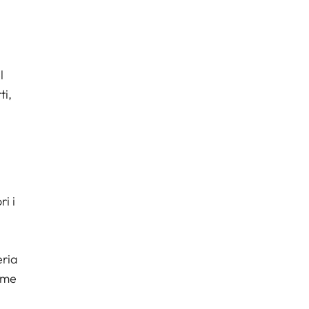
l
ti,
i i
eria
rme