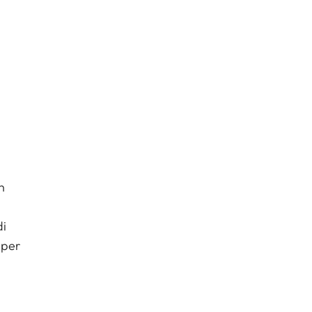
n
di
 per