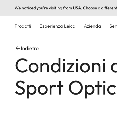
We noticed you're visiting from
USA
. Choose a differen
Salta
al
Prodotti
Esperienza Leica
Azienda
Ser
contenuto
principale
Indietro
Condizioni 
Sport Optic