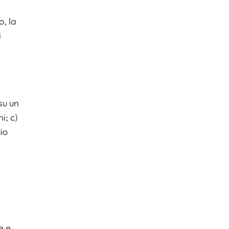
o, la
i
su un
i; c)
io
e e