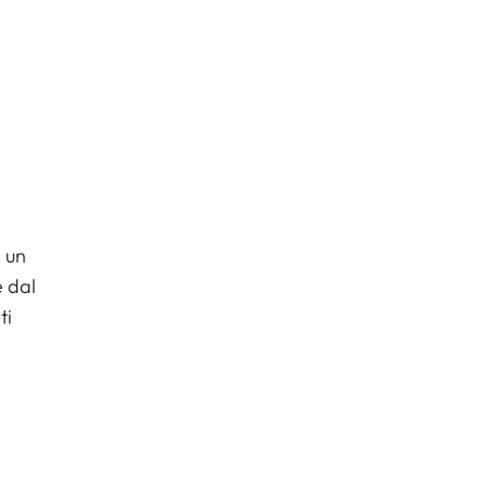
n un
e dal
ti