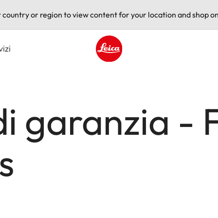
t country or region to view content for your location and shop on
vizi
Leica logo - Home
di garanzia - 
s