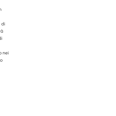
n
 di
tà
di
o nei
to