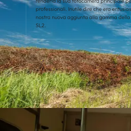
renderla la sua fotocamera principale per t
professionali. Inutile dire che era entusia
nostra nuova aggiunta alla gamma della s
SL2.