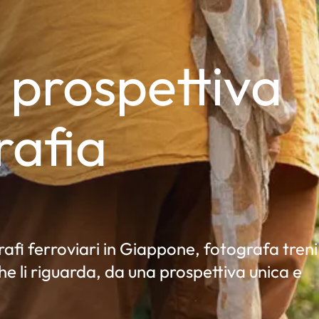
prospettiva
rafia
a
rafi ferroviari in Giappone, fotografa treni
he li riguarda, da una prospettiva unica e