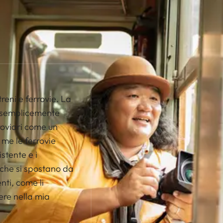
reni e ferrovie. La
i semplicemente
roviari come un
 me le ferrovie
stente e i
 che si spostano da
nti, come li
ere nella mia