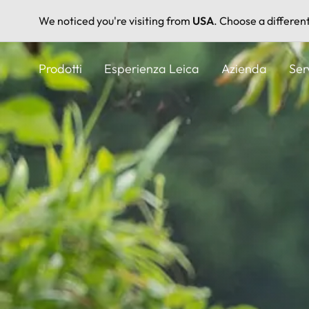
We noticed you're visiting from
USA
. Choose a differen
Salta
al
Prodotti
Esperienza Leica
Azienda
Ser
contenuto
principale