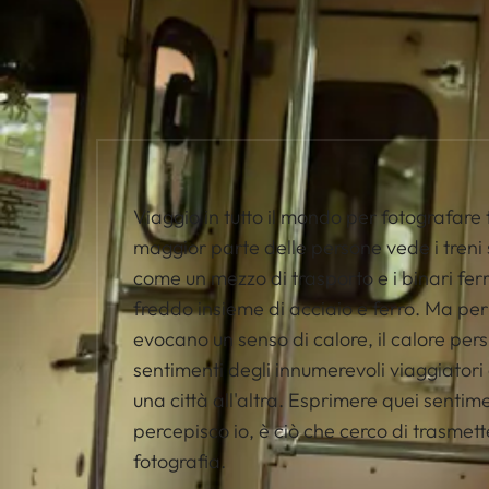
Viaggio in tutto il mondo per fotografare t
maggior parte delle persone vede i tren
come un mezzo di trasporto e i binari fer
freddo insieme di acciaio e ferro. Ma per
evocano un senso di calore, il calore persi
sentimenti degli innumerevoli viaggiatori
una città all'altra. Esprimere quei sentime
percepisco io, è ciò che cerco di trasmett
fotografia.