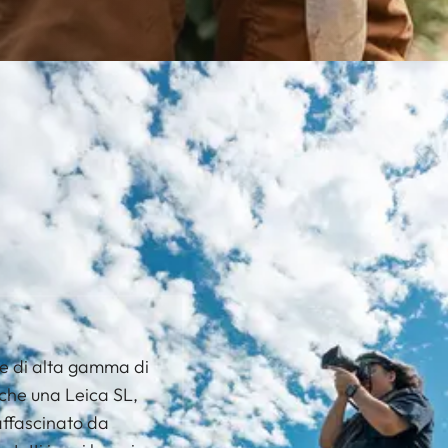
e di alta gamma di
che una Leica SL,
affascinato da