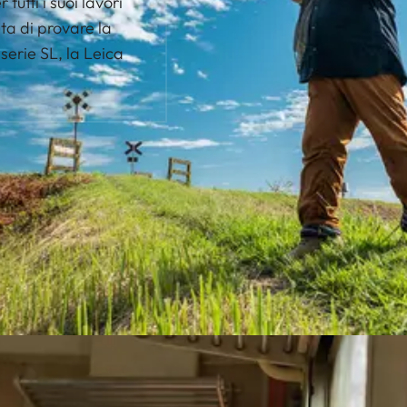
utti i suoi lavori
sta di provare la
erie SL, la Leica