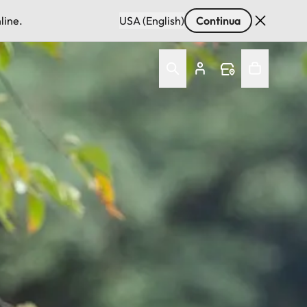
line.
USA (English)
Continua