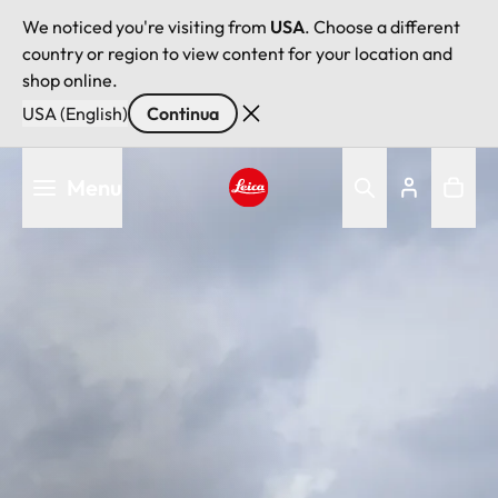
We noticed you're visiting from
USA
. Choose a different
country or region to view content for your location and
shop online.
USA (English)
Continua
Salta
Menu
al
contenuto
Leica logo - Home
principale