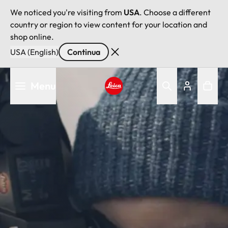
We noticed you're visiting from
USA
. Choose a different
country or region to view content for your location and
shop online.
USA (English)
Continua
Salta
Menu
al
contenuto
Leica logo - Home
principale