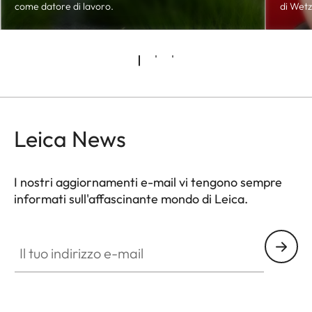
come datore di lavoro.
di Wetz
Leica News
I nostri aggiornamenti e-mail vi tengono sempre
informati sull'affascinante mondo di Leica.
Il tuo indirizzo e-mail