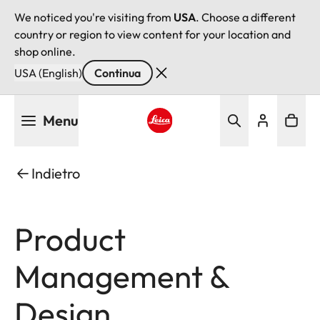
We noticed you're visiting from
USA
. Choose a different
country or region to view content for your location and
shop online.
USA (English)
Continua
Salta
Menu
al
contenuto
Leica logo - Home
principale
Indietro
Product
Management &
Design