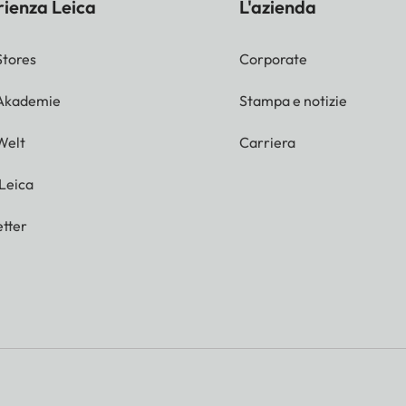
rienza Leica
L'azienda
Stores
Corporate
 Akademie
Stampa e notizie
Welt
Carriera
 Leica
tter