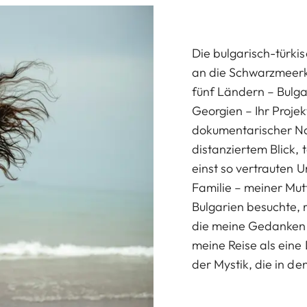
Die bulgarisch-türki
an die Schwarzmeerkü
fünf Ländern – Bulga
Georgien – Ihr Projek
dokumentarischer Natu
distanziertem Blick, t
einst so vertrauten 
Familie – meiner Mut
Bulgarien besuchte, 
die meine Gedanken 
meine Reise als ein
der Mystik, die in d