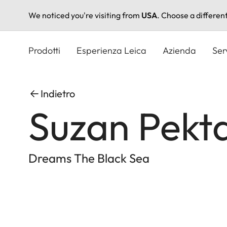
We noticed you're visiting from
USA
. Choose a differen
Salta
al
Prodotti
Esperienza Leica
Azienda
Ser
contenuto
principale
Indietro
Suzan Pekt
Dreams The Black Sea