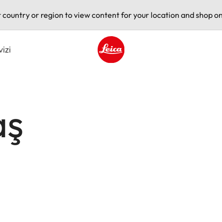
t country or region to view content for your location and shop on
vizi
Leica logo - Home
aş