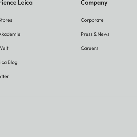
rience Leica
Company
Stores
Corporate
 Akademie
Press & News
Welt
Careers
ica Blog
tter