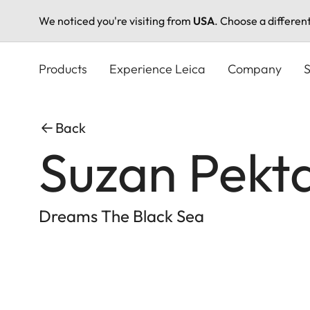
We noticed you're visiting from
USA
. Choose a differen
Skip
to
Products
Experience Leica
Company
S
main
content
Back
Suzan Pekt
Dreams The Black Sea