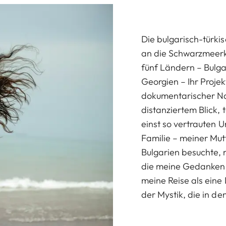
Die bulgarisch-türki
an die Schwarzmeerkü
fünf Ländern – Bulga
Georgien – Ihr Projek
dokumentarischer Natu
distanziertem Blick, t
einst so vertrauten 
Familie – meiner Mut
Bulgarien besuchte, 
die meine Gedanken 
meine Reise als ein
der Mystik, die in d