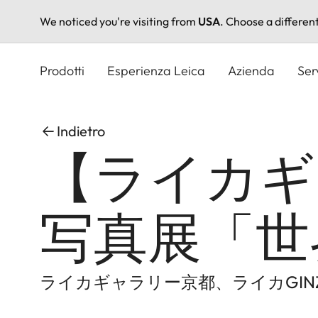
We noticed you're visiting from
USA
. Choose a differen
Salta
al
Prodotti
Esperienza Leica
Azienda
Ser
contenuto
principale
Indietro
【ライカギ
写真展「世界
ライカギャラリー京都、ライカGINZ