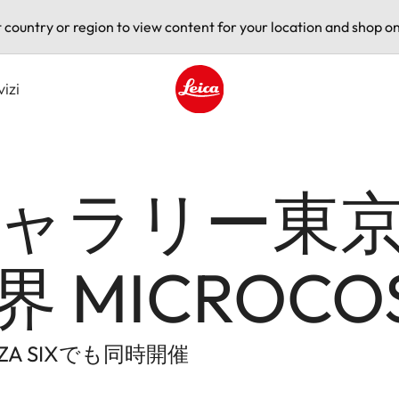
t country or region to view content for your location and shop on
vizi
Leica logo - Home
ャラリー東
 MICROC
A SIXでも同時開催