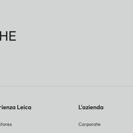
HE
rienza Leica
L'azienda
Stores
Corporate