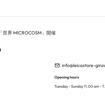
界 MICROCOSM」開催
o
info@leicastore-gin
Opening hours
Tuesday - Sunday 11.00 am - 