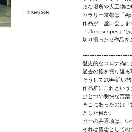
まな場所や人工物に
© Kenji Sato
ャラリー京都は「#p
作品が一堂に会します。
「#landscape
切り撮った13作品
--------------------
歴史的なコロナ禍に
過去の旅を振り返る
そうして20年近い
作品群にこれという
ひとつの明快な言葉
そこにあったのは「
とした何か。
唯一の共通項は、い
それは観念としての