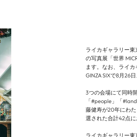
ライカギャラリー東
の写真展「世界 MIC
ます。なお、ライカ
GINZA SIXで8
3つの会場にて同時開
「#people」「#l
藤健寿が20年にわ
選された合計42点
ライカギャラリー東京