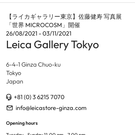
【ライカギャラリー東京】佐藤健寿 写真展
「世界 MICROCOSM」開催
26/08/2021 - 03/11/2021
Leica Gallery Tokyo
6-4-1 Ginza Chuo-ku
Tokyo
Japan
+81 (0) 3 6215 7070
info@leicastore-ginza.com
Opening hours
Tuesday - Sunday 11.00 am - 7.00 pm