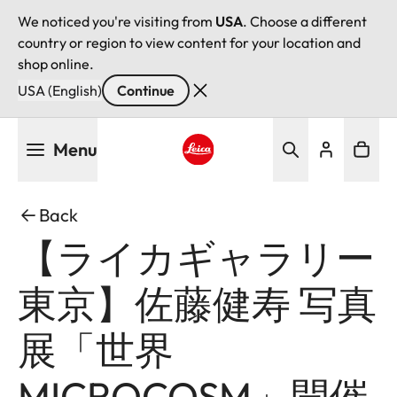
We noticed you're visiting from
USA
. Choose a different
country or region to view content for your location and
shop online.
USA (English)
Continue
Skip
Menu
to
main
Leica logo - Home
content
Back
【ライカギャラリー
東京】佐藤健寿 写真
展「世界
MICROCOSM」開催