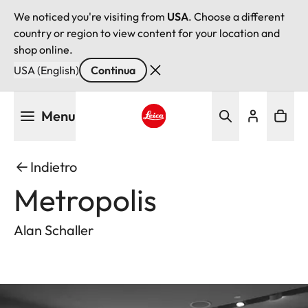
We noticed you're visiting from
USA
. Choose a different
country or region to view content for your location and
shop online.
USA (English)
Continua
Salta
Menu
al
contenuto
Leica logo - Home
principale
Indietro
Metropolis
Alan Schaller